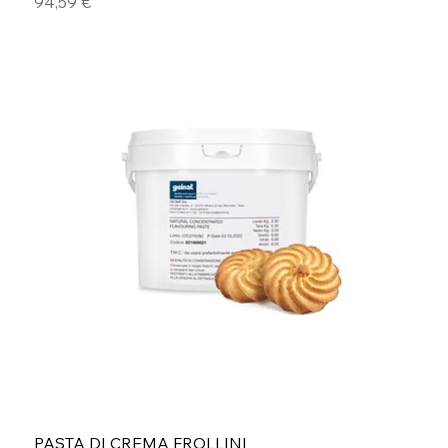
Prezzo
94,59 €
PASTA DI CREMA FROLLINI