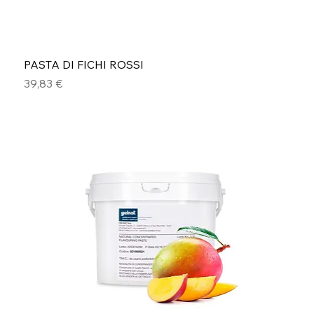
PASTA DI FICHI ROSSI
Prezzo
39,83 €