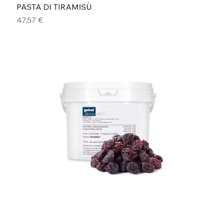
PASTA DI TIRAMISÙ
Prezzo
47,57 €