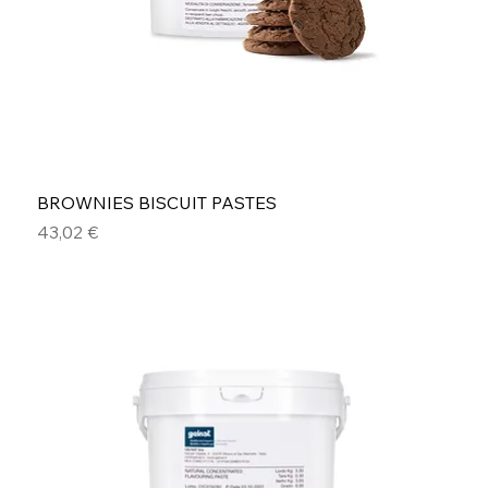
BROWNIES BISCUIT PASTES
Prezzo
43,02 €