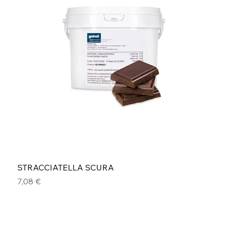
STRACCIATELLA SCURA
Prezzo
7,08 €