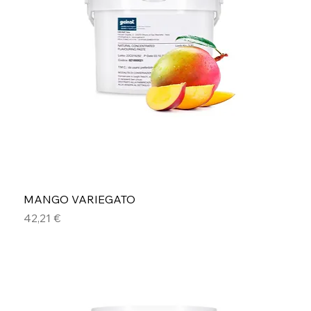
MANGO VARIEGATO
Prezzo
42,21 €