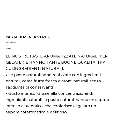
PASTA DI MENTA VERDE
SKU
SKU:
P3800105
P3800105
Prezzo
42,88 €
LE NOSTRE PASTE AROMATIZZATE NATURALI PER
GELATERIE HANNO TANTE BUONE QUALITÀ, TRA
CUI:INGREDIENTI NATURALI:
• Le paste naturali sono realizzate con ingredienti
naturali, come frutta fresca e aromi naturali, senza
l'aggiunta di conservanti.
• Gusto intenso: Grazie alla concentrazione di
ingredienti naturali, le paste naturali hanno un sapore
intenso e autentico, che conferisce al gelato un
sapore caratteristico e delizioso.