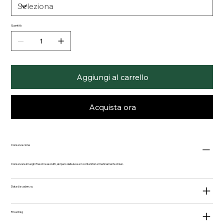
Quantità
Aggiungi al carrello
Acquista ora
Conservazione
Conservare in luoghi freschi e asciutti, al riparo dalla luce e in contenitori ermeticamente chiusi.
Data di scadenza.
Price €/kg