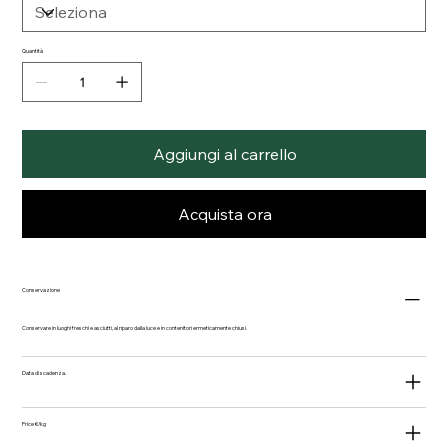
Quantità
Aggiungi al carrello
Acquista ora
Conservazione
Conservare in luoghi freschi e asciutti, al riparo dalla luce e in contenitori ermeticamente chiusi.
Data di scadenza.
Price €/kg