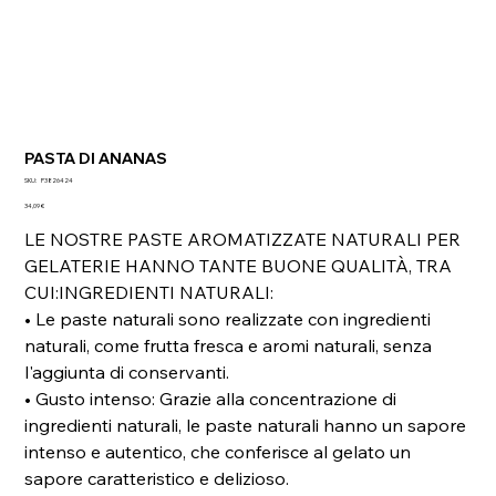
PASTA DI ANANAS
SKU
SKU:
P3826424
P3826424
Prezzo
34,09 €
LE NOSTRE PASTE AROMATIZZATE NATURALI PER
GELATERIE HANNO TANTE BUONE QUALITÀ, TRA
CUI:INGREDIENTI NATURALI:
• Le paste naturali sono realizzate con ingredienti
naturali, come frutta fresca e aromi naturali, senza
l'aggiunta di conservanti.
• Gusto intenso: Grazie alla concentrazione di
ingredienti naturali, le paste naturali hanno un sapore
intenso e autentico, che conferisce al gelato un
sapore caratteristico e delizioso.