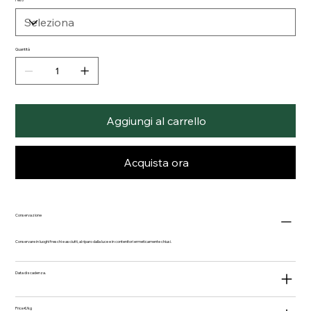
Peso
Quantità
Aggiungi al carrello
Acquista ora
Conservazione
Conservare in luoghi freschi e asciutti, al riparo dalla luce e in contenitori ermeticamente chiusi.
Data di scadenza.
Price €/kg