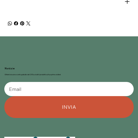
Notizie
Ottieni ora uno sconto gratuito del 20% su tutti i prodotti sul tuo primo ordine!
INVIA