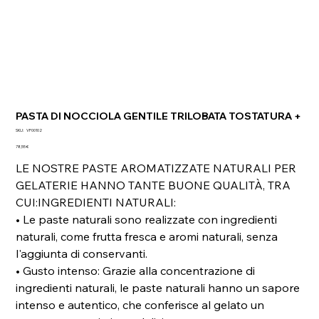
PASTA DI NOCCIOLA GENTILE TRILOBATA TOSTATURA +
SKU
SKU:
VF00102
VF00102
Prezzo
78,55 €
LE NOSTRE PASTE AROMATIZZATE NATURALI PER
GELATERIE HANNO TANTE BUONE QUALITÀ, TRA
CUI:INGREDIENTI NATURALI:
• Le paste naturali sono realizzate con ingredienti
naturali, come frutta fresca e aromi naturali, senza
l'aggiunta di conservanti.
• Gusto intenso: Grazie alla concentrazione di
ingredienti naturali, le paste naturali hanno un sapore
intenso e autentico, che conferisce al gelato un