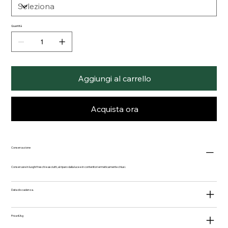
Quantità
Aggiungi al carrello
Acquista ora
Conservazione
Conservare in luoghi freschi e asciutti, al riparo dalla luce e in contenitori ermeticamente chiusi.
Data di scadenza.
Price €/kg