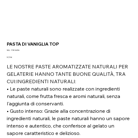
PASTA DI VANIGLIA TOP
SKU
SKU:
P3826056
P3826056
Prezzo
57,79 €
LE NOSTRE PASTE AROMATIZZATE NATURALI PER
GELATERIE HANNO TANTE BUONE QUALITÀ, TRA
CUI:INGREDIENTI NATURALI:
• Le paste naturali sono realizzate con ingredienti
naturali, come frutta fresca e aromi naturali, senza
l'aggiunta di conservanti.
• Gusto intenso: Grazie alla concentrazione di
ingredienti naturali, le paste naturali hanno un sapore
intenso e autentico, che conferisce al gelato un
sapore caratteristico e delizioso.