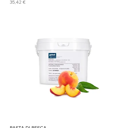
Prezzo
35,42 €
PASTA DI PESCA