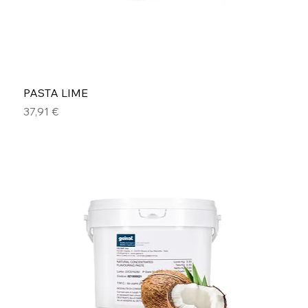
PASTA LIME
Prezzo
37,91 €