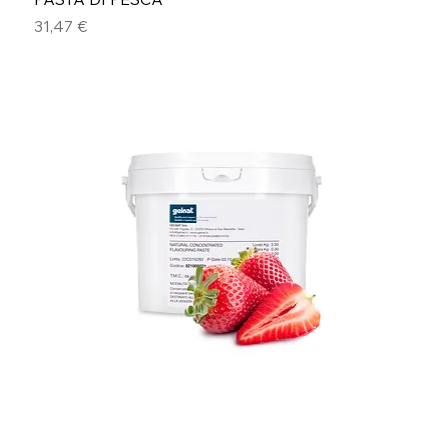
Prezzo
31,47 €