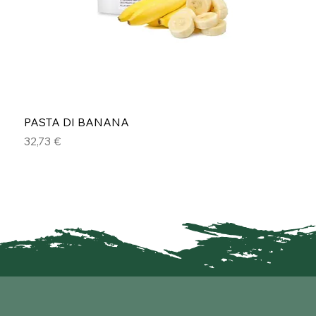
PASTA DI BANANA
Prezzo
32,73 €