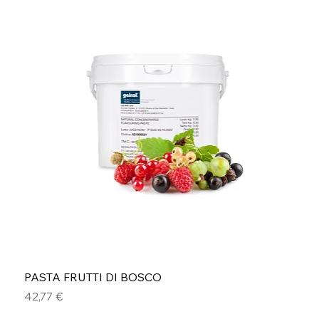
PASTA FRUTTI DI BOSCO
Prezzo
42,77 €