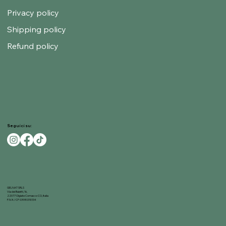
Privacy policy
Shipping policy
Refund policy
Seguici su:
GELNAT SRLS
Via dei Baietti, 16,
22077 Olgiate Comasco CO, Italia
P.IVA / CF 03980310134