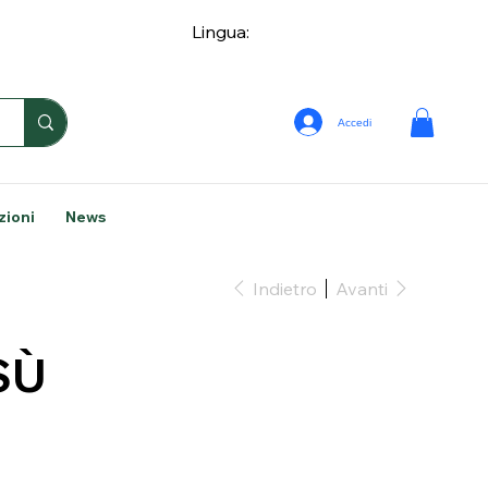
Lingua:
Accedi
zioni
News
Indietro
Avanti
SÙ