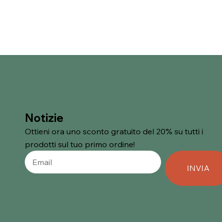
Notizie
Ottieni ora uno sconto gratuito del 20% su tutti i
prodotti sul tuo primo ordine!
INVIA