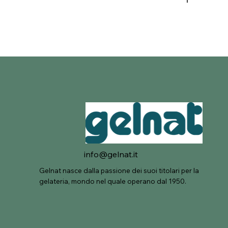
info@gelnat.it
Gelnat nasce dalla passione dei suoi titolari per la
gelateria, mondo nel quale operano dal 1950.