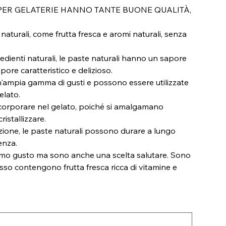
PER GELATERIE HANNO TANTE BUONE QUALITÀ,
 naturali, come frutta fresca e aromi naturali, senza
redienti naturali, le paste naturali hanno un sapore
pore caratteristico e delizioso.
n un'ampia gamma di gusti e possono essere utilizzate
elato.
 incorporare nel gelato, poiché si amalgamano
istallizzare.
zione, le paste naturali possono durare a lungo
enza.
ttimo gusto ma sono anche una scelta salutare. Sono
spesso contengono frutta fresca ricca di vitamine e