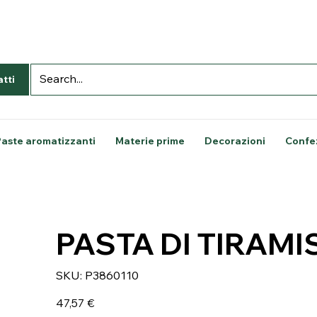
tti
Paste aromatizzanti
Materie prime
Decorazioni
Confe
PASTA DI TIRAMI
SKU
SKU:
P3860110
P3860110
Prezzo
47,57 €