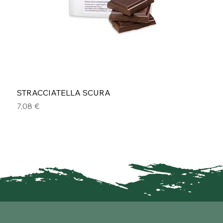
STRACCIATELLA SCURA
Prezzo
7,08 €