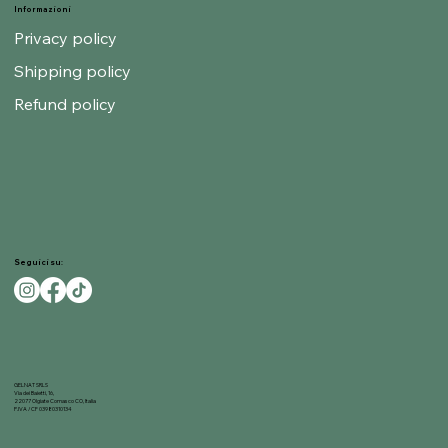
Informazioni
Privacy policy
Shipping policy
Refund policy
Seguici su:
GELNAT SRLS
Via dei Baietti, 16,
22077 Olgiate Comasco CO, Italia
P.IVA / CF 03980310134