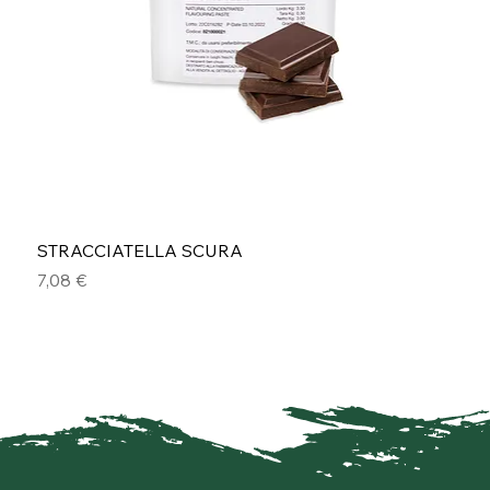
STRACCIATELLA SCURA
Prezzo
7,08 €