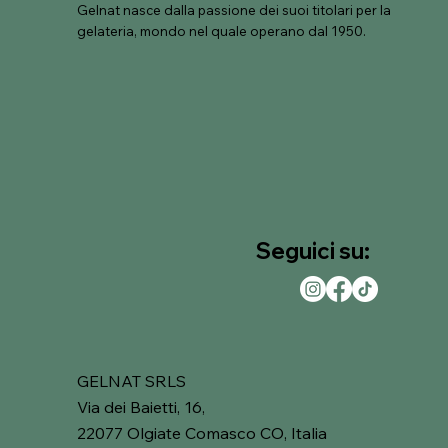
Gelnat nasce dalla passione dei suoi titolari per la
Prezzo
Prezzo
Prezzo
Prezzo
Prezzo
Prezzo
372,70 €
231,90 €
596,25 €
434,60 €
208,05 €
262,35 €
gelateria, mondo nel quale operano dal 1950.
Seguici su:
GELNAT SRLS
Via dei Baietti, 16,
22077 Olgiate Comasco CO, Italia