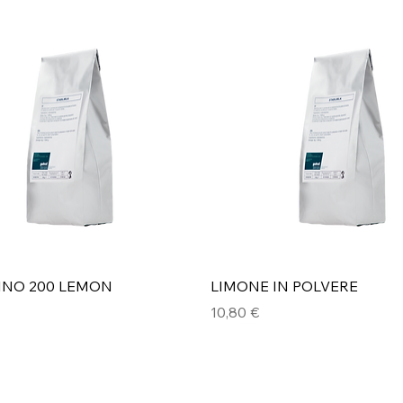
Vista rapida
Vista rapida
INO 200 LEMON
LIMONE IN POLVERE
Prezzo
10,80 €