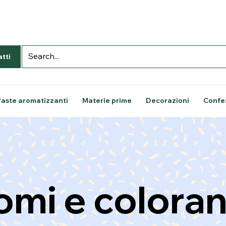
tti
Paste aromatizzanti
Materie prime
Decorazioni
Confe
omi e coloran