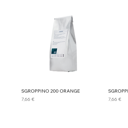
Vista rapida
SGROPPINO 200 ORANGE
SGROPP
Prezzo
Prezzo
7,66 €
7,66 €