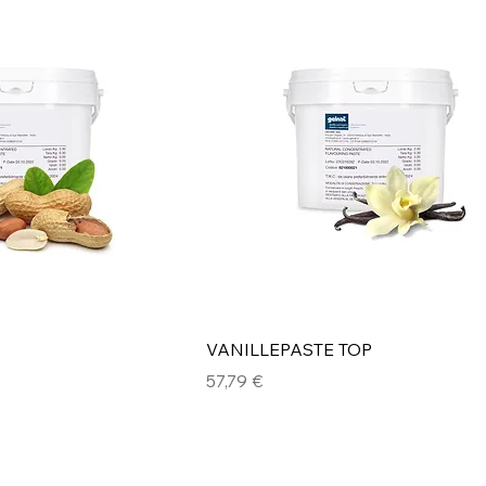
VANILLEPASTE TOP
Preis
57,79 €