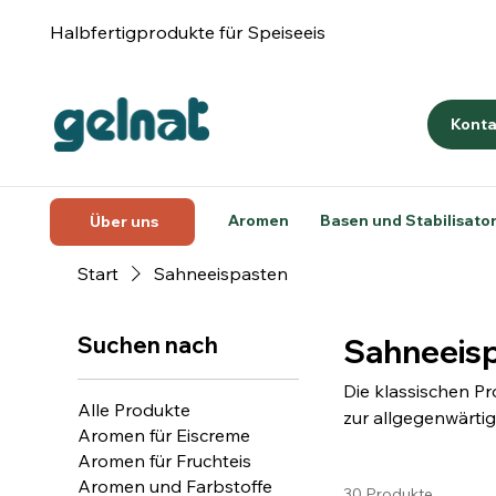
Halbfertigprodukte für Speiseeis
Konta
Aromen
Basen und Stabilisato
Über uns
Start
Sahneeispasten
Suchen nach
Sahneeis
Die klassischen Pr
Alle Produkte
zur allgegenwärtig
Aromen für Eiscreme
erhältlich.
Aromen für Fruchteis
Aromen und Farbstoffe
30 Produkte