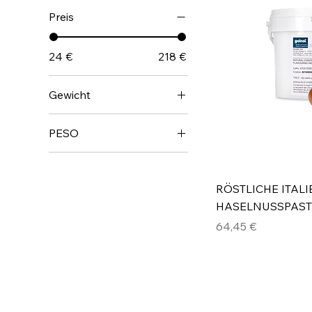
Preis
24 €
218 €
Gewicht
3 kg
PESO
3.5 kg
3.5 KG
5 KG
RÖSTLICHE ITAL
HASELNUSSPAST
Preis
64,45 €