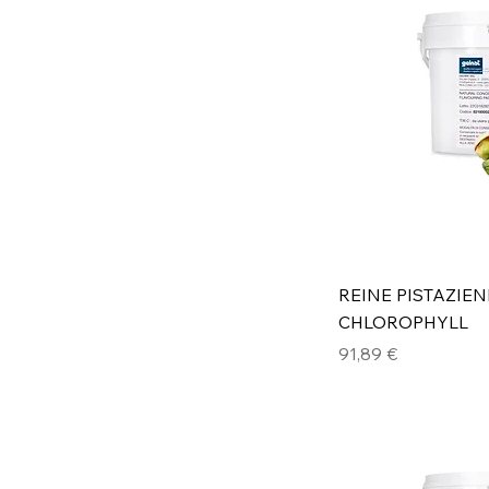
REINE PISTAZIEN
CHLOROPHYLL
Preis
91,89 €