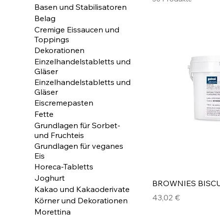
Basen und Stabilisatoren
Belag
Cremige Eissaucen und
Toppings
Dekorationen
Einzelhandelstabletts und
Gläser
Einzelhandelstabletts und
Gläser
Eiscremepasten
Fette
Grundlagen für Sorbet-
und Fruchteis
Grundlagen für veganes
Eis
Horeca-Tabletts
Joghurt
BROWNIES BISCU
Kakao und Kakaoderivate
Preis
43,02 €
Körner und Dekorationen
Morettina