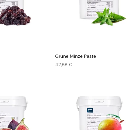
Grüne Minze Paste
Preis
42,88 €