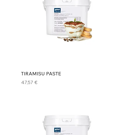
TIRAMISU PASTE
Preis
47,57 €