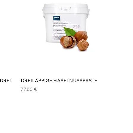
DREI
DREILAPPIGE HASELNUSSPASTE
Preis
77,80 €