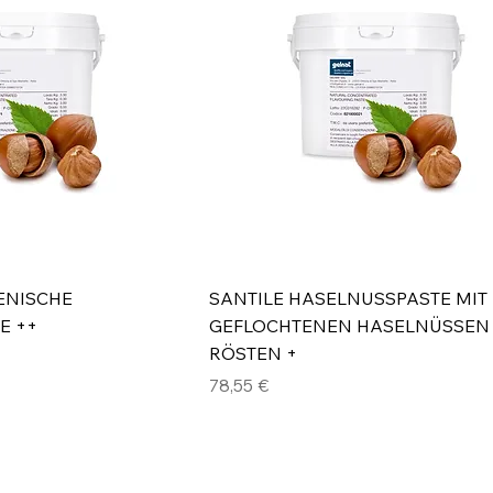
IENISCHE
SANTILE HASELNUSSPASTE MIT 
E ++
GEFLOCHTENEN HASELNÜSSEN
RÖSTEN +
Preis
78,55 €