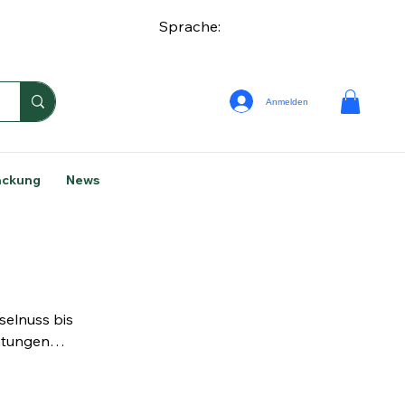
Sprache:
Anmelden
ackung
News
selnuss bis
chtungen