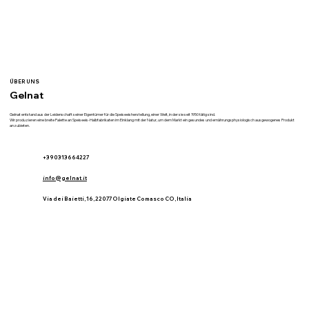
ÜBER UNS
Gelnat
Gelnat entstand aus der Leidenschaft seiner Eigentümer für die Speiseeisherstellung, einer Welt, in der sie seit 1950 tätig sind.
Wir produzieren eine breite Palette an Speiseeis-Halbfabrikaten im Einklang mit der Natur, um dem Markt ein gesundes und ernährungsphysiologisch ausgewogenes Produkt
anzubieten.
+390313664227
info@gelnat.it
Via dei Baietti, 16, 22077 Olgiate Comasco CO, Italia