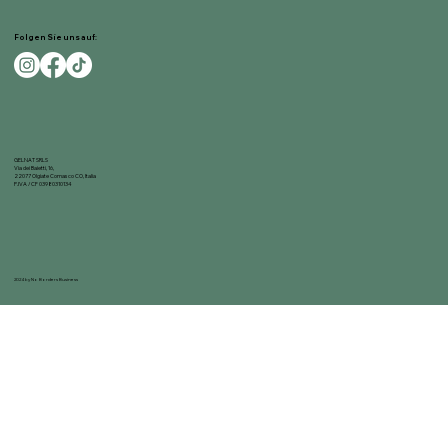
Folgen Sie uns auf:
GELNAT SRLS
Via dei Baietti, 16,
22077 Olgiate Comasco CO, Italia
P.IVA / CF 03980310134
2024 by No Borders Business