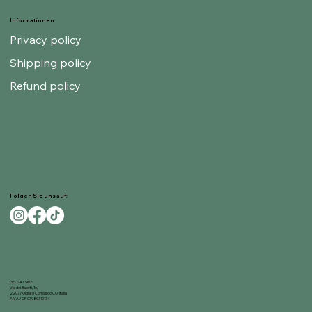
Informationen
Privacy policy
Shipping policy
Refund policy
Folgen Sie uns auf:
GELNAT SRLS
Via dei Baietti, 16,
22077 Olgiate Comasco CO, Italia
P.IVA / CF 03980310134