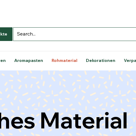
kte
ren
Aromapasten
Rohmaterial
Dekorationen
Verp
hes Material