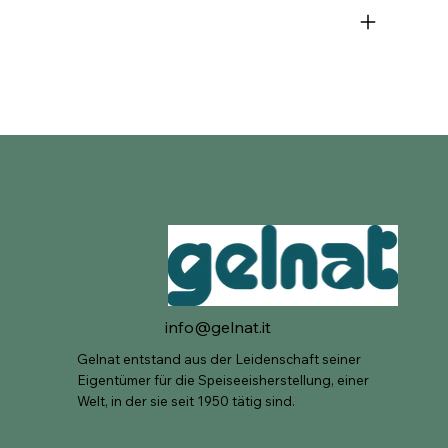
info@gelnat.it
Gelnat entstand aus der Leidenschaft seiner
Eigentümer für die Speiseeisherstellung, einer
Welt, in der sie seit 1950 tätig sind.