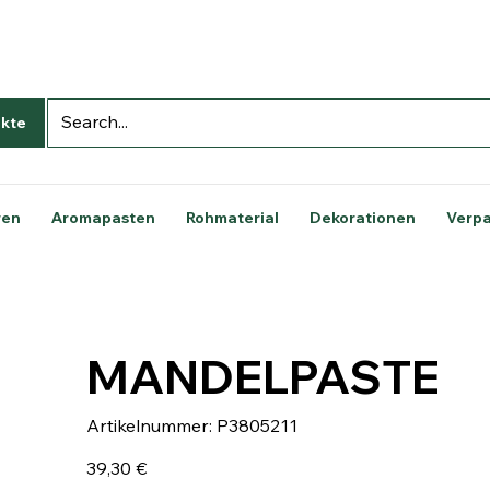
kte
ren
Aromapasten
Rohmaterial
Dekorationen
Verp
MANDELPASTE
Artikelnummer:
Artikelnummer:
P3805211
P3805211
Preis
39,30 €