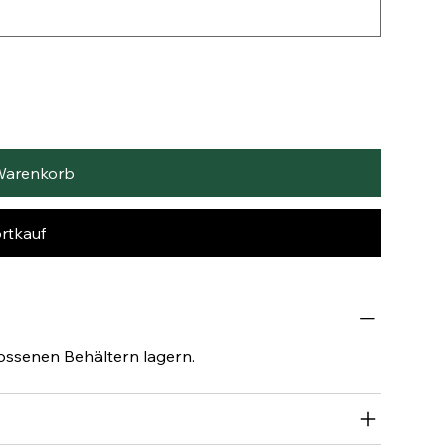
Warenkorb
rtkauf
lossenen Behältern lagern.