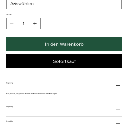
Anzahl
In den Warenkorb
Sofortkauf
Lagerung
Kühl, trocken, lichtgeschützt und in dicht verschlossenen Behältern lagern.
Lagerung
Price €/kg