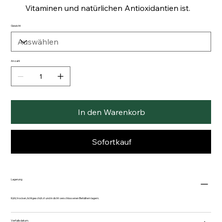
Vitaminen und natürlichen Antioxidantien ist.
Gewicht
Anzahl
In den Warenkorb
Sofortkauf
Lagerung
Kühl, trocken, lichtgeschützt und in dicht verschlossenen Behältern lagern.
Verfallsdatum.