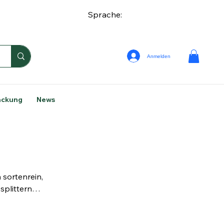
Sprache:
Anmelden
ackung
News
 sortenrein,
splittern