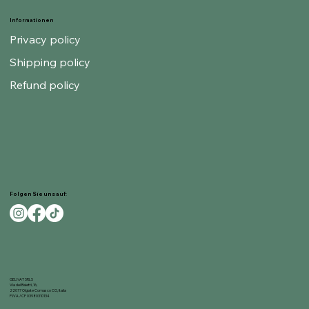
Informationen
Privacy policy
Shipping policy
Refund policy
Folgen Sie uns auf:
GELNAT SRLS
Via dei Baietti, 16,
22077 Olgiate Comasco CO, Italia
P.IVA / CF 03980310134