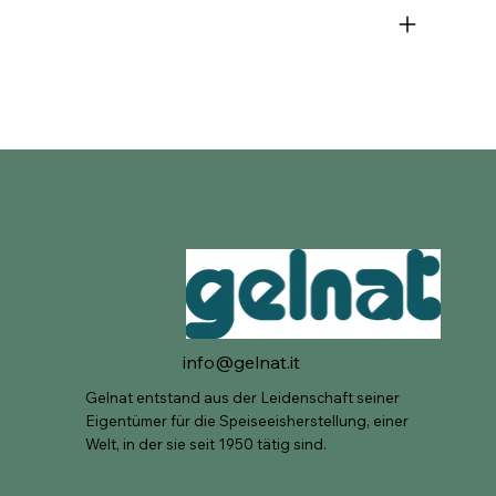
info@gelnat.it
Gelnat entstand aus der Leidenschaft seiner
Eigentümer für die Speiseeisherstellung, einer
Welt, in der sie seit 1950 tätig sind.