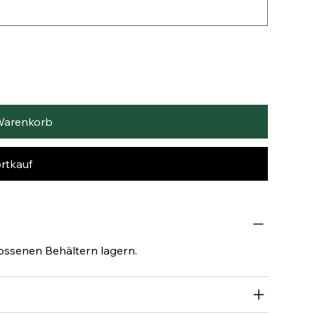
Warenkorb
rtkauf
lossenen Behältern lagern.