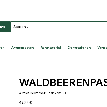
kte
ren
Aromapasten
Rohmaterial
Dekorationen
Verp
WALDBEERENPA
Artikelnummer:
Artikelnummer:
P3826630
P3826630
Preis
42,77 €