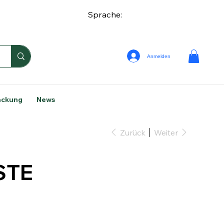
Sprache:
Anmelden
ackung
News
Zurück
Weiter
STE