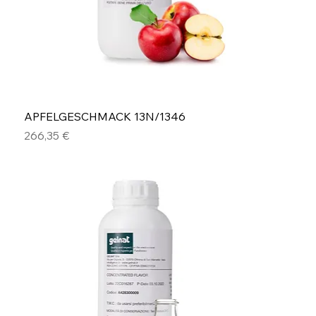
APFELGESCHMACK 13N/1346
Preis
266,35 €