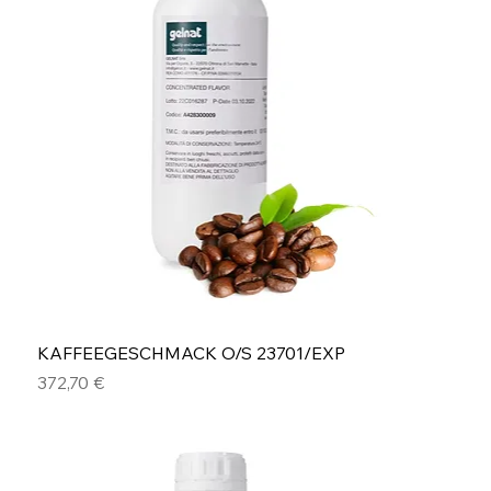
KAFFEEGESCHMACK O/S 23701/EXP
Preis
372,70 €