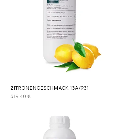
ZITRONENGESCHMACK 13A/931
Preis
519,40 €