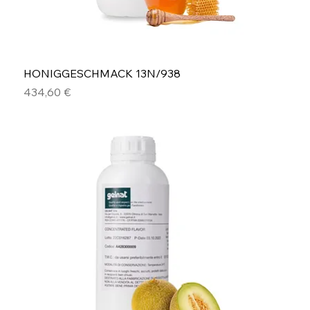
HONIGGESCHMACK 13N/938
Preis
434,60 €