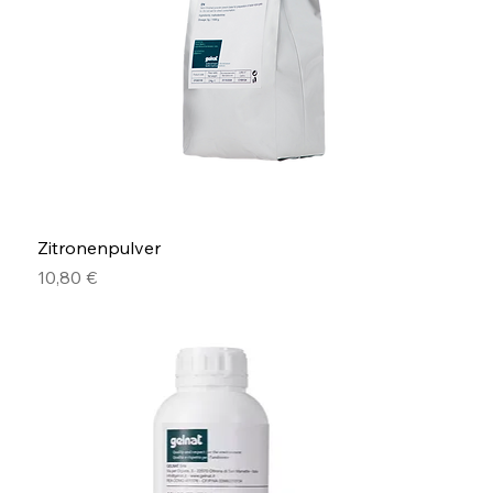
Zitronenpulver
Preis
10,80 €