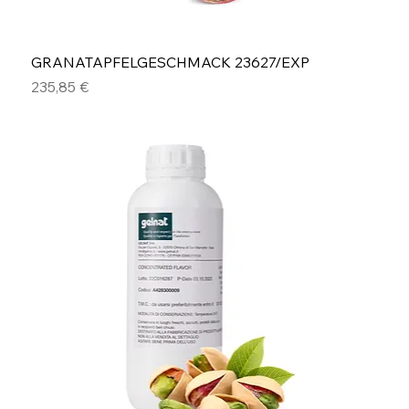
GRANATAPFELGESCHMACK 23627/EXP
Preis
235,85 €