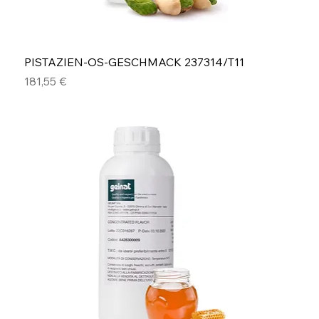
PISTAZIEN-OS-GESCHMACK 237314/T11
Preis
181,55 €