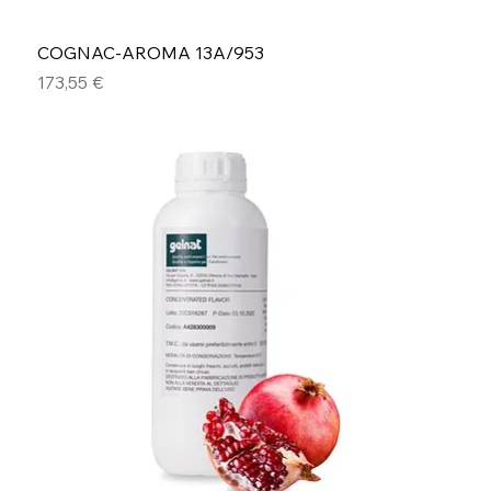
COGNAC-AROMA 13A/953
Preis
173,55 €