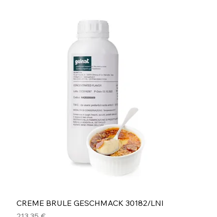
CREME BRULE GESCHMACK 30182/LNI
Preis
213,35 €