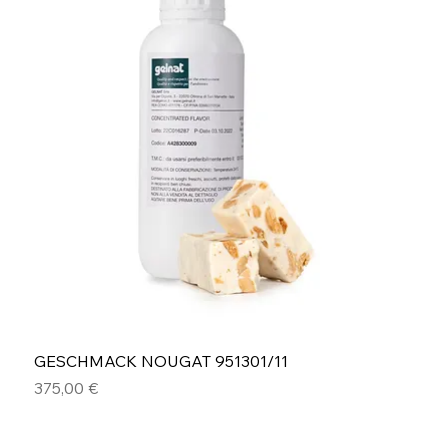
GESCHMACK NOUGAT 951301/11
Preis
375,00 €