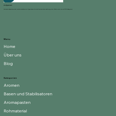
info@gelnat.it
Gelnat entstand aus der Leidenschaft seiner Eigentümer für die Speiseeisherstellung, einer Welt, in der sie seit 1950 tätig sind.
Menu
Home
Über uns
Blog
Kategorien
Aromen
Basen und Stabilisatoren
Aromapasten
Rohmaterial