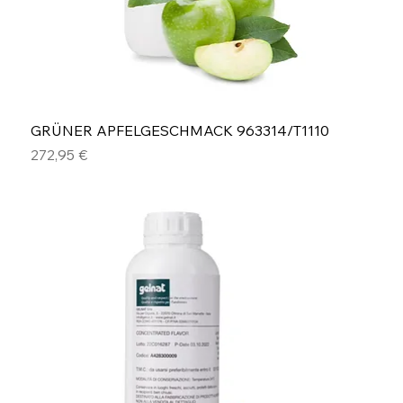
GRÜNER APFELGESCHMACK 963314/T1110
Preis
272,95 €