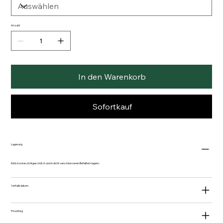
Anzahl
In den Warenkorb
Sofortkauf
Lagerung
Kühl, trocken, lichtgeschützt und in dicht verschlossenen Behältern lagern.
Verfallsdatum.
Price €/kg