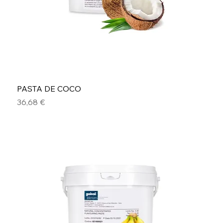
PASTA DE COCO
Precio
36,68 €