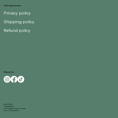
Informaciones
Privacy policy
Shipping policy
Refund policy
Sigue su:
GELNAT SRLS
Via dei Baietti, 16,
22077 Olgiate Comasco CO, Italia
P.IVA / CF 03980310134