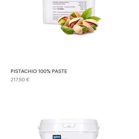
PISTACHIO 100% PASTE
Precio
217,50 €