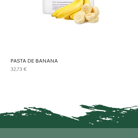
PASTA DE BANANA
Precio
32,73 €