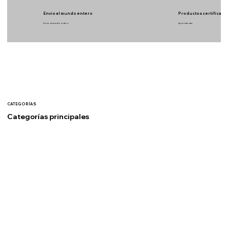
Envío al mundo entero
Productos certificado
Envío al mundo entero
Aprende más
CATEGORÍAS
Categorías principales