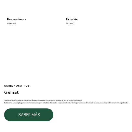
Decoraciones
Embalaje
12 productos
5 productos
SOBRE NOSOTROS
Gelnat
Gelnat nace de la pasión de sus propietarios por la elaboración de helados, mundo en el que trabajan desde 1950.
Elaboramos una amplia gama de semielaborados para heladería elaborados respetando la naturaleza, para ofrecer al mercado un producto sano y nutricionalmente equilibrado.
SABER MÁS