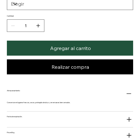
Cantidad
Agregar al carrito
Realizar compra
Almacenamiento
Conservar en lugares frescos, secos, protegido de la luz y en envases bien cerrados.
Fecha de expiración.
Price €/kg