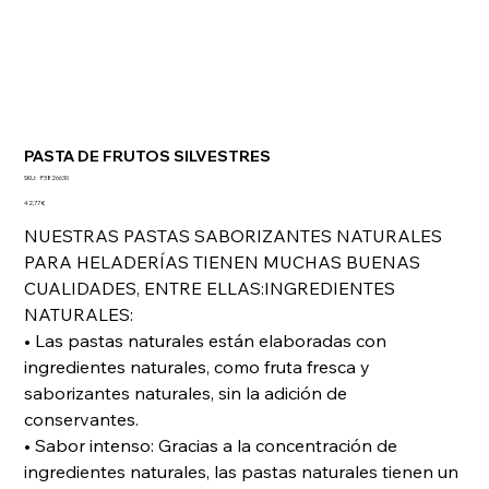
PASTA DE FRUTOS SILVESTRES
SKU
SKU:
P3826630
P3826630
Precio
42,77 €
NUESTRAS PASTAS SABORIZANTES NATURALES
PARA HELADERÍAS TIENEN MUCHAS BUENAS
CUALIDADES, ENTRE ELLAS:INGREDIENTES
NATURALES:
• Las pastas naturales están elaboradas con
ingredientes naturales, como fruta fresca y
saborizantes naturales, sin la adición de
conservantes.
• Sabor intenso: Gracias a la concentración de
ingredientes naturales, las pastas naturales tienen un