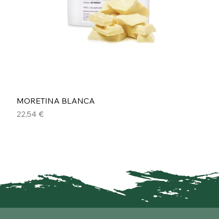
MORETINA BLANCA
Precio
22,54 €