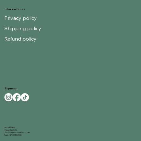
Informaciones
Privacy policy
Shipping policy
Refund policy
Sigue su:
GELNAT SRLS
Via dei Baietti, 16,
22077 Olgiate Comasco CO, Italia
P.IVA / CF 03980310134