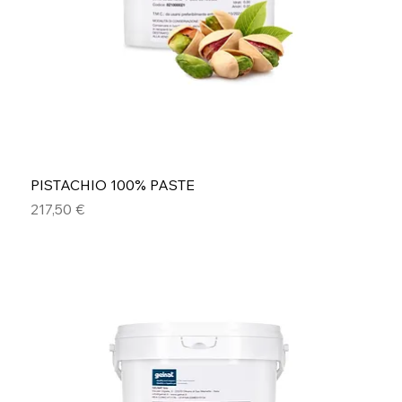
PISTACHIO 100% PASTE
Precio
217,50 €