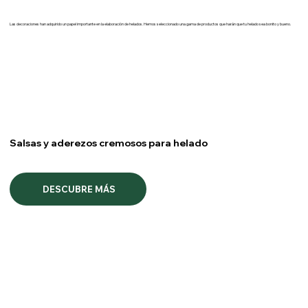
Las decoraciones han adquirido un papel importante en la elaboración de helados. Hemos seleccionado una gama de productos que harán que tu helado sea bonito y bueno.
Salsas y aderezos cremosos para helado
DESCUBRE MÁS