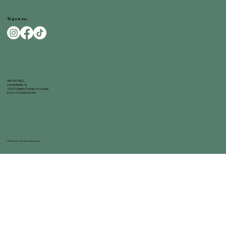
Sigue su:
GELNAT SRLS
Via dei Baietti, 16,
22077 Olgiate Comasco CO, Italia
P.IVA / CF 03980310134
2024 by No Borders Business