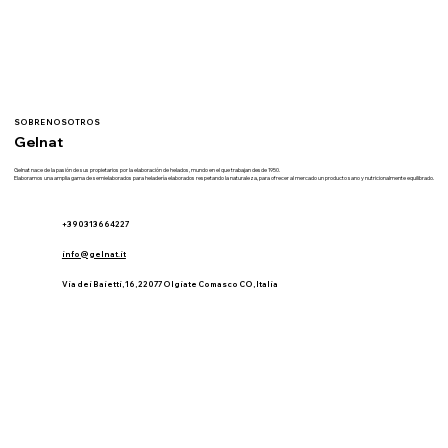
SOBRE NOSOTROS
Gelnat
Gelnat nace de la pasión de sus propietarios por la elaboración de helados, mundo en el que trabajan desde 1950.
Elaboramos una amplia gama de semielaborados para heladería elaborados respetando la naturaleza, para ofrecer al mercado un producto sano y nutricionalmente equilibrado.
+390313664227
info@gelnat.it
Via dei Baietti, 16, 22077 Olgiate Comasco CO, Italia