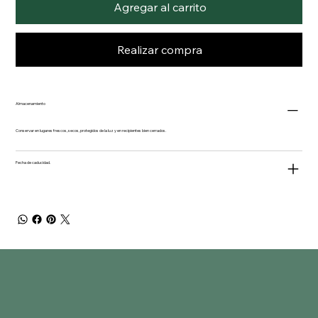
Agregar al carrito
Realizar compra
Almacenamiento
Conservar en lugares frescos, secos, protegidos de la luz y en recipientes bien cerrados.
Fecha de caducidad.