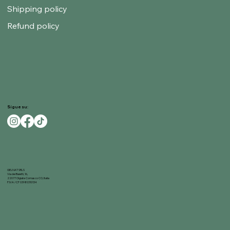
Shipping policy
Refund policy
Sigue su:
GELNAT SRLS
Via dei Baietti, 16,
22077 Olgiate Comasco CO, Italia
P.IVA / CF 03980310134