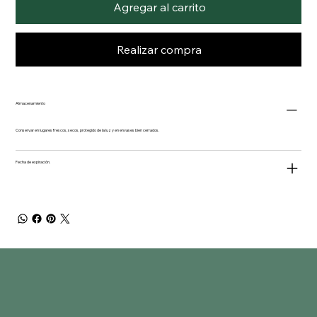
Agregar al carrito
Realizar compra
Almacenamiento
Conservar en lugares frescos, secos, protegido de la luz y en envases bien cerrados.
Fecha de expiración.