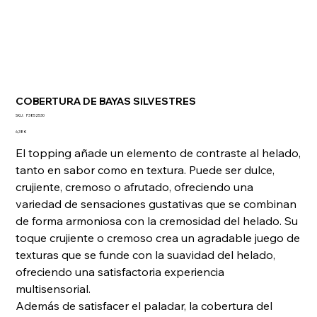
COBERTURA DE BAYAS SILVESTRES
SKU
SKU:
P3852530
P3852530
Precio
6,38 €
El topping añade un elemento de contraste al helado,
tanto en sabor como en textura. Puede ser dulce,
crujiente, cremoso o afrutado, ofreciendo una
variedad de sensaciones gustativas que se combinan
de forma armoniosa con la cremosidad del helado. Su
toque crujiente o cremoso crea un agradable juego de
texturas que se funde con la suavidad del helado,
ofreciendo una satisfactoria experiencia
multisensorial.
Además de satisfacer el paladar, la cobertura del