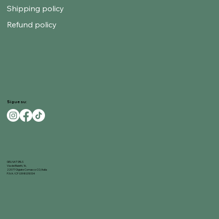
Shipping policy
Refund policy
Sigue su:
GELNAT SRLS
Via dei Baietti, 16,
22077 Olgiate Comasco CO, Italia
P.IVA / CF 03980310134