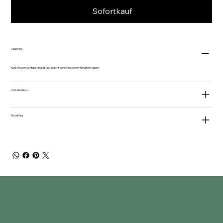
Sofortkauf
Lagerung
Kühl, trocken, lichtgeschützt und in dicht verschlossenen Behältern lagern.
Verfallsdatum.
Price €/kg