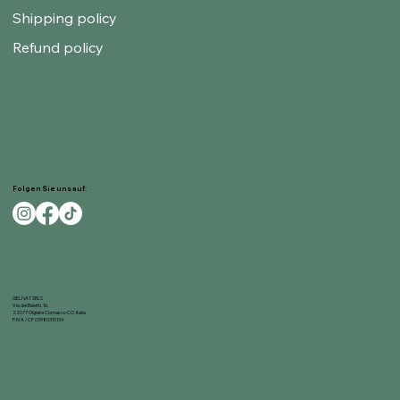
Shipping policy
Refund policy
Folgen Sie uns auf:
GELNAT SRLS
Via dei Baietti, 16,
22077 Olgiate Comasco CO, Italia
P.IVA / CF 03980310134