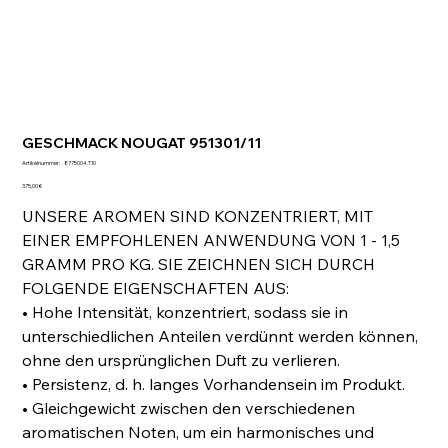
GESCHMACK NOUGAT 951301/11
Artikelnummer:
Artikelnummer:
8775004.T10
8775004.T10
Preis
375,00 €
UNSERE AROMEN SIND KONZENTRIERT, MIT
EINER EMPFOHLENEN ANWENDUNG VON 1 - 1,5
GRAMM PRO KG. SIE ZEICHNEN SICH DURCH
FOLGENDE EIGENSCHAFTEN AUS:
• Hohe Intensität, konzentriert, sodass sie in
unterschiedlichen Anteilen verdünnt werden können,
ohne den ursprünglichen Duft zu verlieren.
• Persistenz, d. h. langes Vorhandensein im Produkt.
• Gleichgewicht zwischen den verschiedenen
aromatischen Noten, um ein harmonisches und