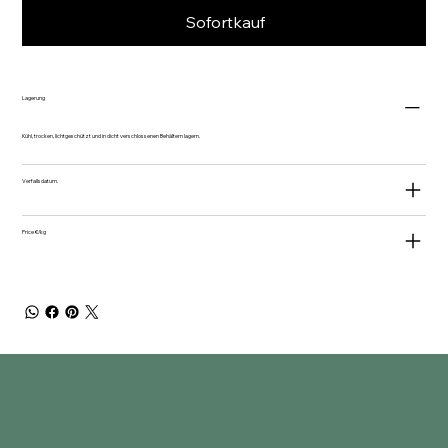
Sofortkauf
Lagerung
Kühl, trocken, lichtgeschützt und in dicht verschlossenen Behältern lagern.
Verfallsdatum.
Price €/kg