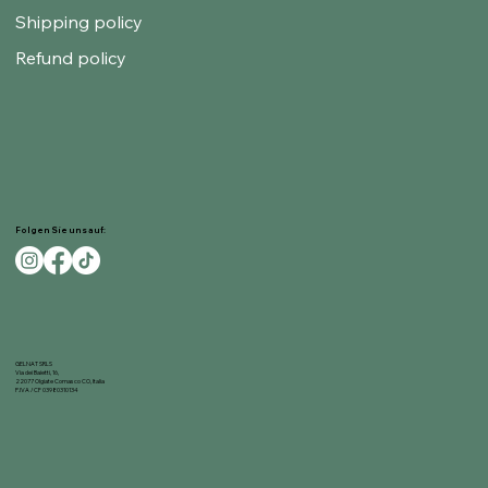
Shipping policy
Refund policy
Folgen Sie uns auf:
GELNAT SRLS
Via dei Baietti, 16,
22077 Olgiate Comasco CO, Italia
P.IVA / CF 03980310134