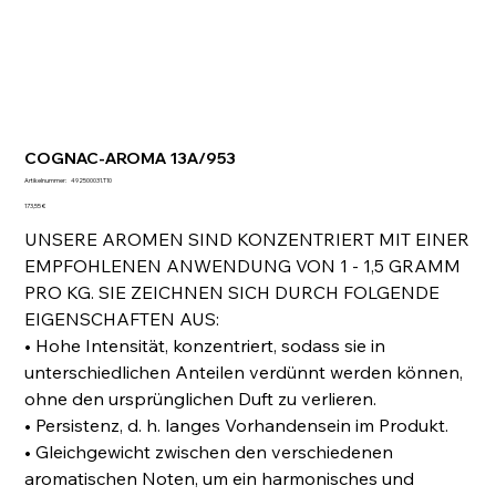
COGNAC-AROMA 13A/953
Artikelnummer:
Artikelnummer:
492500031.T10
492500031.T10
Preis
173,55 €
UNSERE AROMEN SIND KONZENTRIERT MIT EINER
EMPFOHLENEN ANWENDUNG VON 1 - 1,5 GRAMM
PRO KG. SIE ZEICHNEN SICH DURCH FOLGENDE
EIGENSCHAFTEN AUS:
• Hohe Intensität, konzentriert, sodass sie in
unterschiedlichen Anteilen verdünnt werden können,
ohne den ursprünglichen Duft zu verlieren.
• Persistenz, d. h. langes Vorhandensein im Produkt.
• Gleichgewicht zwischen den verschiedenen
aromatischen Noten, um ein harmonisches und