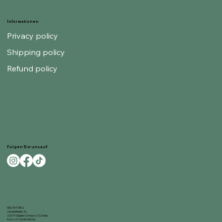
Informationen
Privacy policy
Shipping policy
Refund policy
Folgen Sie uns auf:
GELNAT SRLS
Via dei Baietti, 16,
22077 Olgiate Comasco CO, Italia
P.IVA / CF 03980310134