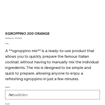
SGROPPINO 200 ORANGE
Artikelnummer:
Artikelnummer:
OP3805251
OP3805251
Preis
7,66 €
A **sgroppino mix** is a ready-to-use product that
allows you to quickly prepare the famous Italian
cocktail, without having to manually mix the individual
ingredients. The mix is ​​designed to be simple and
quick to prepare, allowing anyone to enjoy a
refreshing sgroppino in just a few minutes.
Gewicht
Anzahl