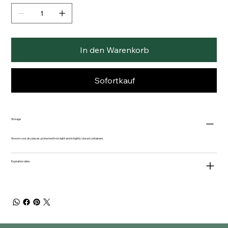
In den Warenkorb
Sofortkauf
Storage
Store in cool, dry places, protected from light and in tightly closed containers.
Expiration date.