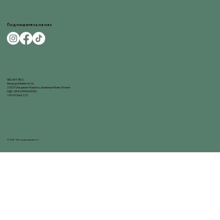
Подпишитесь на нас
GELNAT SRLS
Улица деи Байетти, 16,
22077 Ольджате-Комаско, провинция Комо, Италия
НДС / ИНН 03980310134
+39 031 3664227
© 2025 "Все права защищены."