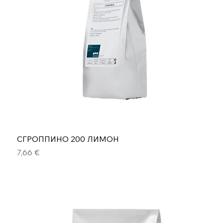
СГРОППИНО 200 ЛИМОН
Цена
7,66 €