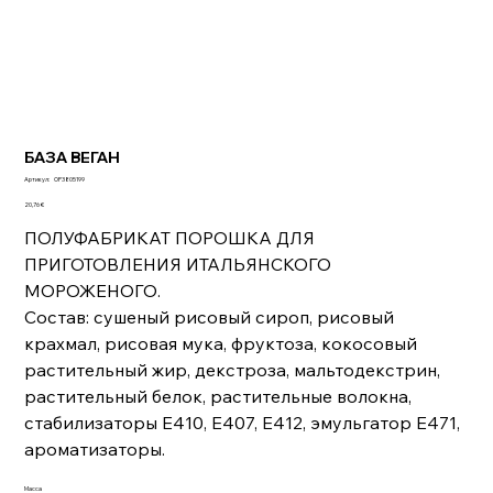
БАЗА ВЕГАН
Артикул:
Артикул:
OP3805199
OP3805199
Цена
20,76 €
ПОЛУФАБРИКАТ ПОРОШКА ДЛЯ
ПРИГОТОВЛЕНИЯ ИТАЛЬЯНСКОГО
МОРОЖЕНОГО.
Состав: сушеный рисовый сироп, рисовый
крахмал, рисовая мука, фруктоза, кокосовый
растительный жир, декстроза, мальтодекстрин,
растительный белок, растительные волокна,
стабилизаторы Е410, Е407, Е412, эмульгатор Е471,
ароматизаторы.
Масса