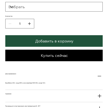
Количество
Добавить в корзину
Купить сейчас
Доза применения:
База Веган 200 г. - вода 580 г., кокосовый жир 100% 100 г., сахар 120 г.
Хранение
Рекомендуется пастеризовать при температуре 65 - 85°.