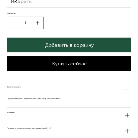
Количество
Добавить в корзину
Купить сейчас
Доза применения:
Гарда База 100, 100 г. - цельное молоко 1 литр, сахар 230 г., сливки 100 г.
Хранение
Рекомендуется пастеризовать при температуре 65 - 85°.