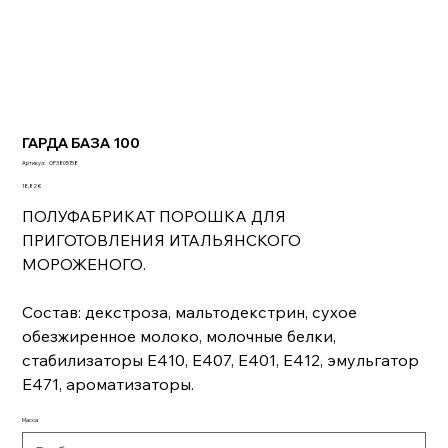
ГАРДА БАЗА 100
Артикул:
Артикул:
OP3805158
OP3805158
Цена
18,82 €
ПОЛУФАБРИКАТ ПОРОШКА ДЛЯ
ПРИГОТОВЛЕНИЯ ИТАЛЬЯНСКОГО
МОРОЖЕНОГО.
Состав: декстроза, мальтодекстрин, сухое
обезжиренное молоко, молочные белки,
стабилизаторы Е410, Е407, Е401, Е412, эмульгатор
Е471, ароматизаторы.
Масса