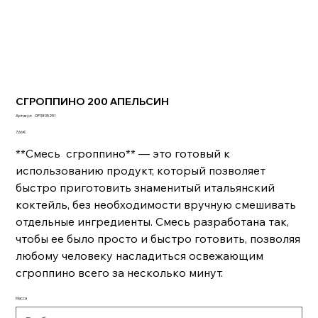
СГРОППИНО 200 АПЕЛЬСИН
Артикул:
Артикул:
OP3805251
OP3805251
Цена
7,66 €
**Смесь сгроппино** — это готовый к
использованию продукт, который позволяет
быстро приготовить знаменитый итальянский
коктейль, без необходимости вручную смешивать
отдельные ингредиенты. Смесь разработана так,
чтобы ее было просто и быстро готовить, позволяя
любому человеку насладиться освежающим
сгроппино всего за несколько минут.
Масса