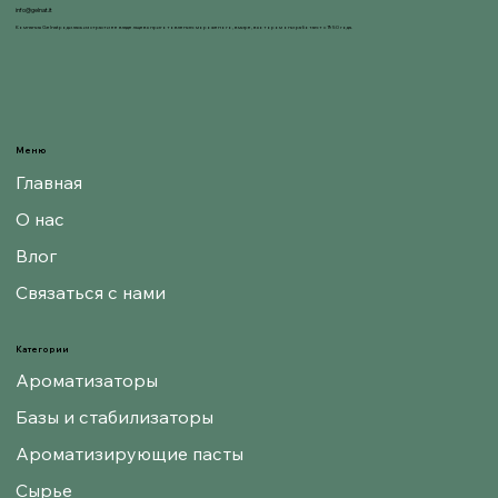
info@gelnat.it
Компания Gelnat родилась из страсти ее владельцев к приготовлению мороженого, в мире, в котором они работают с 1950 года.
Меню
Главная
О нас
Влог
Связаться с нами
Категории
Ароматизаторы
Базы и стабилизаторы
Ароматизирующие пасты
Сырье