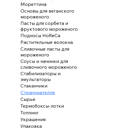
Мореттина
Основы для веганского
мороженого
Пасты для сорбета и
фруктового мороженого
Подносы HoReCa
Растительные волокна
Сливочные пасты для
мороженого
Соусы и начинки для
сливочного мороженого
Стабилизаторы и
эмульгаторы
Стаканчики
Страччиателле
Сырье
Термобоксы-лотки
Топпинг
Украшения
Упаковка