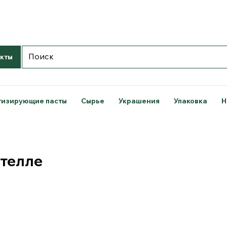
кты
тизирующие пасты
Сырье
Украшения
Упаковка
Н
телле