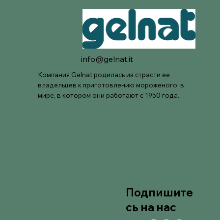
info@gelnat.it
Компания Gelnat родилась из страсти ее
владельцев к приготовлению мороженого, в
мире, в котором они работают с 1950 года.
Подпишите
сь на нас