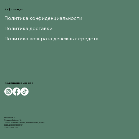
Информация
Политика конфиденциальности
Политика доставки
Политика возврата денежных средств
Подпишитесь на нас
GELNAT SRLS
Улица деи Байетти, 16,
22077 Ольджате-Комаско, провинция Комо, Италия
НДС / ИНН 03980310134
+39 031 3664227