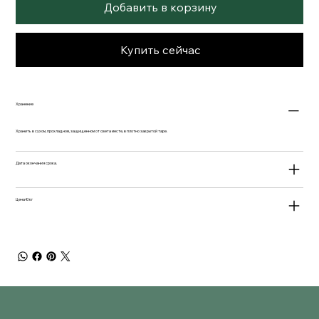
Добавить в корзину
Купить сейчас
Хранение
Хранить в сухом, прохладном, защищенном от света месте, в плотно закрытой таре.
Дата окончания срока.
Цена €/кг