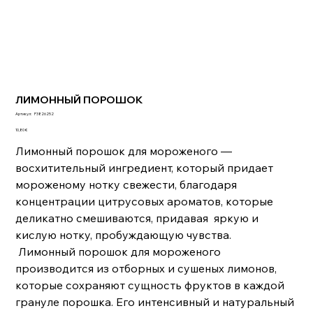
ЛИМОННЫЙ ПОРОШОК
Артикул:
Артикул:
P3826252
P3826252
Цена
10,80 €
Лимонный порошок для мороженого —
восхитительный ингредиент, который придает
мороженому нотку свежести, благодаря
концентрации цитрусовых ароматов, которые
деликатно смешиваются, придавая яркую и
кислую нотку, пробуждающую чувства.
Лимонный порошок для мороженого
производится из отборных и сушеных лимонов,
которые сохраняют сущность фруктов в каждой
грануле порошка. Его интенсивный и натуральный