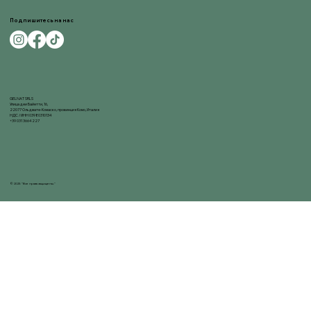
Подпишитесь на нас
GELNAT SRLS
Улица деи Байетти, 16,
22077 Ольджате-Комаско, провинция Комо, Италия
НДС / ИНН 03980310134
+39 031 3664227
© 2025 "Все права защищены."