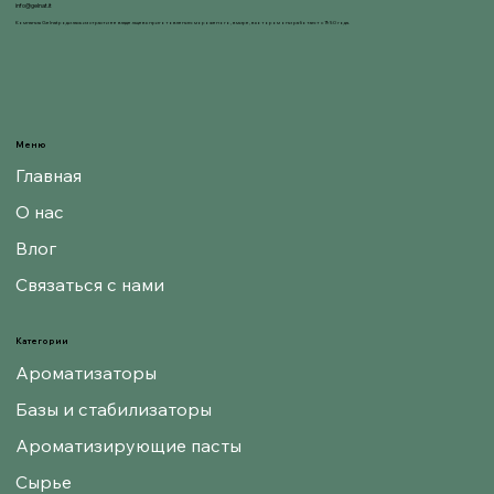
info@gelnat.it
Компания Gelnat родилась из страсти ее владельцев к приготовлению мороженого, в мире, в котором они работают с 1950 года.
Меню
Главная
О нас
Влог
Связаться с нами
Категории
Ароматизаторы
Базы и стабилизаторы
Ароматизирующие пасты
Сырье