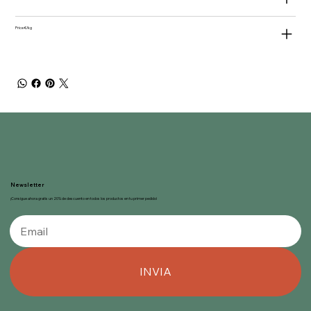
Price €/kg
Newsletter
¡Consigue ahora gratis un 20% de descuento en todos los productos en tu primer pedido!
INVIA