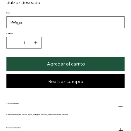
dulzor deseado.
Peso
Cantidad
Agregar al carrito
Realizar compra
Almacenamiento
Conservar en lugares frescos, secos, protegidos de la luz y en recipientes bien cerrados.
Fecha de caducidad.