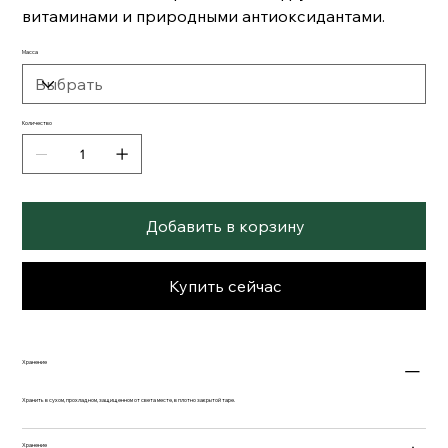
витаминами и природными антиоксидантами.
Масса
Количество
Добавить в корзину
Купить сейчас
Хранение
Хранить в сухом, прохладном, защищенном от света месте, в плотно закрытой таре.
Хранение