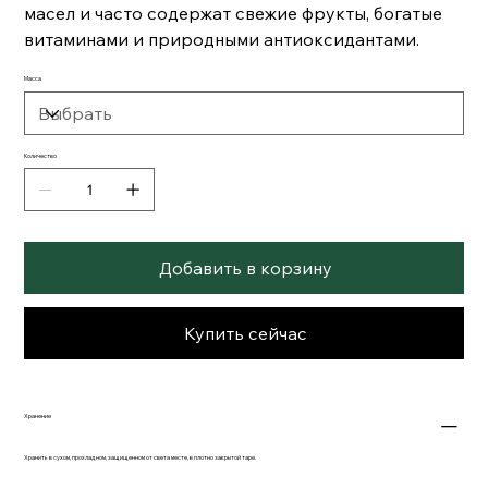
масел и часто содержат свежие фрукты, богатые
витаминами и природными антиоксидантами.
Масса
Количество
Добавить в корзину
Купить сейчас
Хранение
Хранить в сухом, прохладном, защищенном от света месте, в плотно закрытой таре.