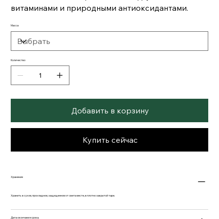
витаминами и природными антиоксидантами.
Масса
Количество
Добавить в корзину
Купить сейчас
Хранение
Хранить в сухом, прохладном, защищенном от света месте, в плотно закрытой таре.
Дата окончания срока.