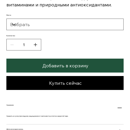
витаминами и природными антиоксидантами.
Масса
Количество
Добавить в корзину
Купить сейчас
Xранение
Хранить в сухом, прохладном, защищенном от света месте, в плотно закрытой таре.
Дата окончания срока.