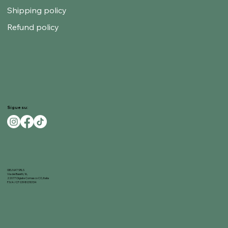
Shipping policy
Refund policy
Sigue su:
GELNAT SRLS
Via dei Baietti, 16,
22077 Olgiate Comasco CO, Italia
P.IVA / CF 03980310134