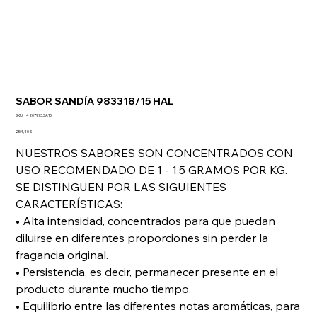
SABOR SANDÍA 983318/15 HAL
SKU
SKU:
4207973.SA10
4207973.SA10
Precio
254,40 €
NUESTROS SABORES SON CONCENTRADOS CON
USO RECOMENDADO DE 1 - 1,5 GRAMOS POR KG.
SE DISTINGUEN POR LAS SIGUIENTES
CARACTERÍSTICAS:
• Alta intensidad, concentrados para que puedan
diluirse en diferentes proporciones sin perder la
fragancia original.
• Persistencia, es decir, permanecer presente en el
producto durante mucho tiempo.
• Equilibrio entre las diferentes notas aromáticas, para