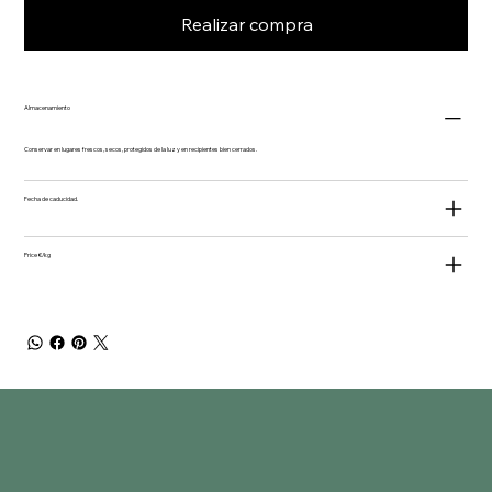
Realizar compra
Almacenamiento
Conservar en lugares frescos, secos, protegidos de la luz y en recipientes bien cerrados.
Fecha de caducidad.
Price €/kg