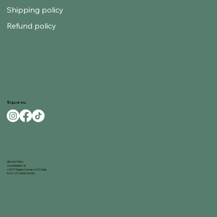
Shipping policy
Refund policy
Sigue su:
GELNAT SRLS
Via dei Baietti, 16,
22077 Olgiate Comasco CO, Italia
P.IVA / CF 03980310134