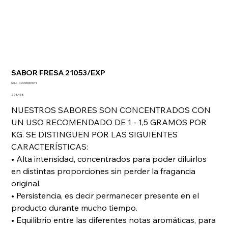
SABOR FRESA 21053/EXP
SKU
SKU:
422900010.T1
422900010.T1
Precio
228,45 €
NUESTROS SABORES SON CONCENTRADOS CON
UN USO RECOMENDADO DE 1 - 1,5 GRAMOS POR
KG. SE DISTINGUEN POR LAS SIGUIENTES
CARACTERÍSTICAS:
• Alta intensidad, concentrados para poder diluirlos
en distintas proporciones sin perder la fragancia
original.
• Persistencia, es decir permanecer presente en el
producto durante mucho tiempo.
• Equilibrio entre las diferentes notas aromáticas, para