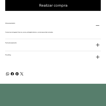
Realizar compra
Almacenamiento
Conservar en lugares frescos, secos, protegido de la luz y en envases bien cerrados.
Fecha de expiración.
Price €/kg